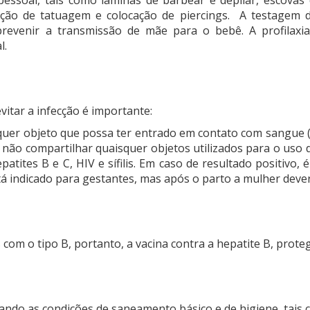
ção de tatuagem e colocação de piercings. A testagem 
evenir a transmissão de mãe para o bebê. A profilaxi
l.
vitar a infecção é importante:
er objeto que possa ter entrado em contato com sangue (se
s; não compartilhar quaisquer objetos utilizados para o uso 
atites B e C, HIV e sífilis. Em caso de resultado positivo
á indicado para gestantes, mas após o parto a mulher dever
 com o tipo B, portanto, a vacina contra a hepatite B, prote
ando as condições de saneamento básico e de higiene, tais 