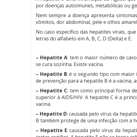
por doenças autoimunes, metabólicas ou ge
Nem sempre a doença apresenta sintomas, 
vômitos, dor abdominal, pele e olhos amarela
No caso específico das hepatites virais, qu
letras do alfabeto em A, B, C, D (Delta) e E.
– Hepatite A
: tem o maior número de casos
se cura sozinha. Existe vacina.
– Hepatite B
: é o segundo tipo com maior 
de prevenção para a hepatite B é a vacina, 
– Hepatite C
: tem como principal forma d
superior à AIDS/HIV. A hepatite C é a prin
vacina.
– Hepatite D
: causada pelo vírus da hepati
B também protege de uma infecção com a he
– Hepatite E
: causada pelo vírus da hepat
certas regiões. A hepatite E não se torna 