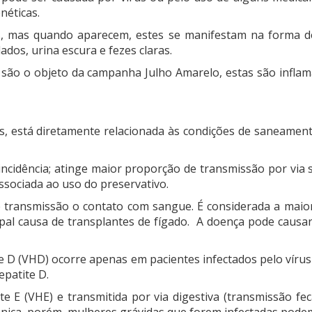
néticas.
mas quando aparecem, estes se manifestam na forma de c
dos, urina escura e fezes claras.
e são o objeto da campanha Julho Amarelo, estas são inflam
, está diretamente relacionada às condições de saneamento
incidência; atinge maior proporção de transmissão por via
associada ao uso do preservativo.
e transmissão o contato com sangue. É considerada a maio
cipal causa de transplantes de fígado. A doença pode causar
te D (VHD) ocorre apenas em pacientes infectados pelo vírus 
patite D.
ite E (VHE) e transmitida por via digestiva (transmissão f
crônica, porém, mulheres grávidas que forem infectadas pod