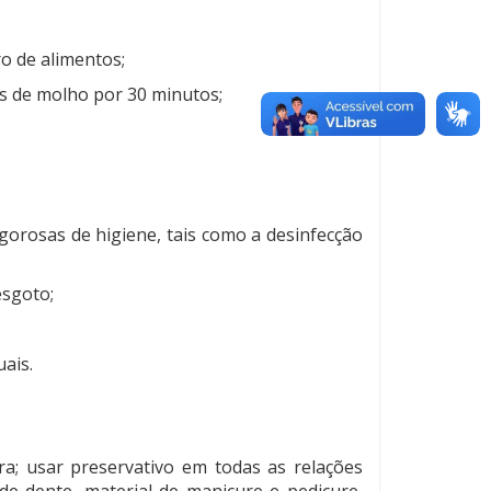
ro de alimentos;
os de molho por 30 minutos;
igorosas de higiene, tais como a desinfecção
esgoto;
uais.
ra; usar preservativo em todas as relações
de dente, material de manicure e pedicure,