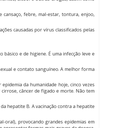
ansaço, febre, mal-estar, tontura, enjoo,
ações causadas por vírus classificados pelas
 básico e de higiene. É uma infecção leve e
 sexual e contato sanguíneo. A melhor forma
r epidemia da humanidade hoje, cinco vezes
 cirrose, câncer de fígado e morte. Não tem
da hepatite B. A vacinação contra a hepatite
ecal-oral), provocando grandes epidemias em
em apresentar formas mais graves da doença.