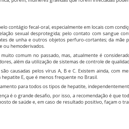
pelo contágio fecal-oral, especialmente em locais com cond
 relação sexual desprotegida; pelo contato com sangue co
cates de unha e outros objetos perfuro-cortantes; da mãe p
gue ou hemoderivados.
i muito comum no passado, mas, atualmente é considerado
res, além da utilização de sistemas de controle de qualidad
 são causadas pelos vírus A, B e C. Existem ainda, com me
 hepatite E, que é menos frequente no Brasil.
tamento para todos os tipos de hepatite, independentemente
oença é o grande desafio, por isso, a recomendação é que to
osto de saúde e, em caso de resultado positivo, façam o tr