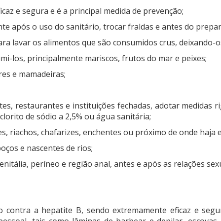
ficaz e segura e é a principal medida de prevenção;
te após o uso do sanitário, trocar fraldas e antes do prepa
, para lavar os alimentos que são consumidos crus, deixando-
i-los, principalmente mariscos, frutos do mar e peixes;
res e mamadeiras;
tes, restaurantes e instituições fechadas, adotar medidas r
clorito de sódio a 2,5% ou água sanitária;
s, riachos, chafarizes, enchentes ou próximo de onde haja 
oços e nascentes de rios;
nitália, períneo e região anal, antes e após as relações sex
o contra a hepatite B, sendo extremamente eficaz e segu
pessoal, tais como lâminas de barbear e depilar, escovas 